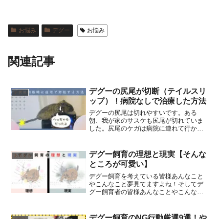
お悩み
デグー
お悩み
関連記事
デグーの尻尾が切断（テイルスリ
デグー
ップ）！病院なしで治療した方法
デグーの尻尾は切れやすいです。ある
朝、我が家のサスケも尻尾が切れていま
した。尻尾のケガは病院に連れて行かな
くても大丈夫な場合があります。サスケ
は連れて行きませんでしたが今も元気で
す。こちらの記事ではその時の様子をま
デグー飼育の理想と現実【そんな
あるある
とめます。デグーちゃんの尻尾が切れて
ところが可愛い】
しまった方は参考にしてみてください。
デグー飼育を考えている皆様あんなこと
やこんなこと夢見てますよね！そしてデ
グー飼育者の皆様あんなことやこんなこ
とできると思ってたよね！そんなデグー
を飼育の「理想と現実」を面白おかしく2
コマ漫画で紹介します愛情たっぷりに紹
デグー飼育のNG行動厳選9選！や
お悩み