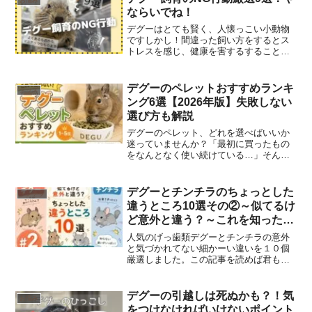
介していくよ読んだあと...
ならいでね！
デグーはとても賢く、人懐っこい小動物
ですしかし！間違った飼い方をするとス
トレスを感じ、健康を害するすることが
あります。今回は、デグーを飼う上でや
ってはいけないNG行動を厳選して9つ紹
介します！尻尾を掴むまずは基礎中の基
デグーのペレットおすすめランキ
グッズ
礎「尻尾は掴んではいけ...
ング6選【2026年版】失敗しない
選び方も解説
デグーのペレット、どれを選べばいいか
迷っていませんか？「最初に買ったもの
をなんとなく使い続けている…」そんな
方も多いと思います。でも実は、ペレッ
ト選びを間違えると★食いつきが悪くな
る★健康に影響が出る★チモシーを食べ
デグーとチンチラのちょっとした
チンチラ
なくなるといった問題につ...
違うところ10選その②～似てるけ
ど意外と違う？～これを知ったら
自慢できるかも
人気のげっ歯類デグーとチンチラの意外
と気づかれてない細かーい違いを１０個
厳選しました。この記事を読めば君もげ
っ歯類博士になれる？
デグーの引越しは死ぬかも？！気
お悩み
をつけなければいけないポイント