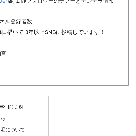
ter)
約 1.9kフォロワーのデグーとチンチラ情報
ンネル登録者数
日描いて 3年以上SNSに投稿しています！
飼育
dex
解説
ラ毛について