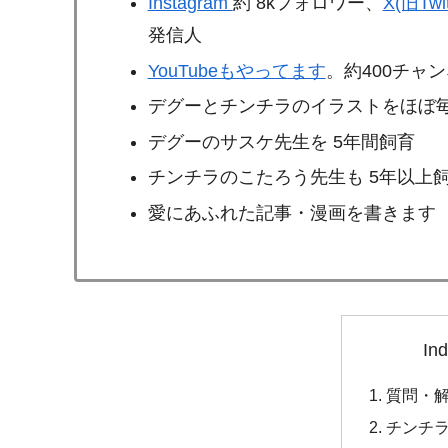
Instagram
約 8kフォロワー、
X(旧Twit
発信人
YouTubeもやってます
。約400チャ
デグーとチンチラのイラストをほぼ毎
デグーのサスケ先生を 5年間飼育
チンチラのこたろう先生も 5年以上
愛にあふれた記事・漫画を書きます
In
質問・
チンチ