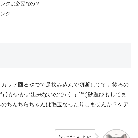
シングは必要なの？
シング
ラカラ？回るやつで足挟み込んで切断してて←後ろの
;)かいかい出来ないので:( ;´꒳
꒳
;)砂遊びもしてま
ろのちんちらちゃんは毛玉なったりしませんか？ケア
気になるよね