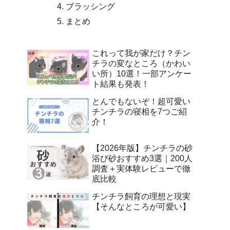
ブラッシング
まとめ
これって我が家だけ？チン
チラの変なところ（かわい
い所）10選！一部アンケー
ト結果も発表！
とんでもないぞ！超可愛い
チンチラの寝相を7つご紹
介！
【2026年版】チンチラの砂
浴び砂おすすめ3選｜200人
調査＋実体験レビューで徹
底比較
チンチラ飼育の理想と現実
【そんなところが可愛い】