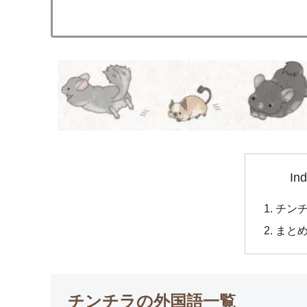
In
チン
まと
チンチラの外国語一覧