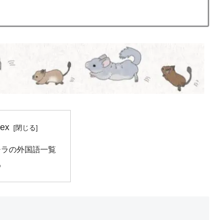
dex
チラの外国語一覧
め