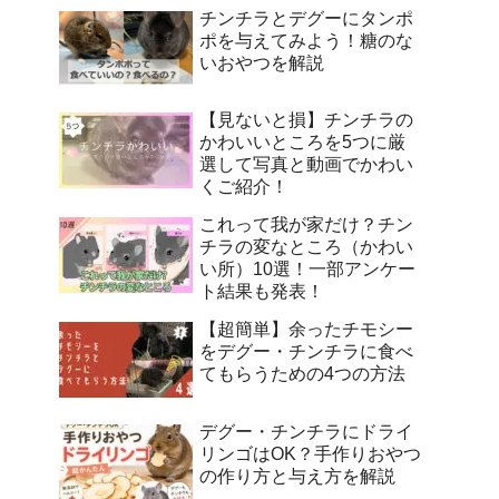
チンチラとデグーにタンポ
ポを与えてみよう！糖のな
いおやつを解説
【見ないと損】チンチラの
かわいいところを5つに厳
選して写真と動画でかわい
くご紹介！
これって我が家だけ？チン
チラの変なところ（かわい
い所）10選！一部アンケー
ト結果も発表！
【超簡単】余ったチモシー
をデグー・チンチラに食べ
てもらうための4つの方法
デグー・チンチラにドライ
リンゴはOK？手作りおやつ
の作り方と与え方を解説