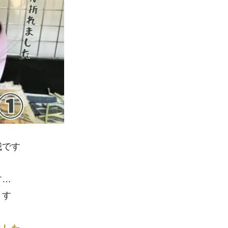
我です
す…
ます