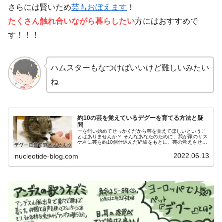
さらには賢いため
芸もおぼえます
！
たくさん触れ合いながら暮らしたい
方にはおすすめで
す！！！
ハムスターもなつけばいいけど難しいみたい
ね
約10の芸を覚えているデグーを育てる方法と疑
問
ーを飼い始めてせっかくだから芸を覚えてほしいというこ
とはありませんか？ そんなあなたのために、我が家のサス
ケ君に芸を約10個仕込んだ経験をもとに、芸の覚えさせ方
をまとめます。 「最初の芸は？」「おすすめのおやつ
は？」など芸に関する疑問にも答えていきますよ
2022.06.13
nucleotide-blog.com