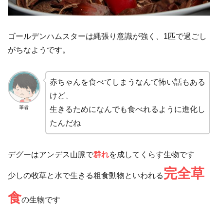
ゴールデンハムスターは縄張り意識が強く、1匹で過ごし
がちなようです。
赤ちゃんを食べてしまうなんて怖い話もある
けど、
筆者
生きるためになんでも食べれるように進化し
たんだね
デグーはアンデス山脈で
群れ
を成してくらす生物です
完全草
少しの牧草と水で生きる粗食動物といわれる
食
の生物です