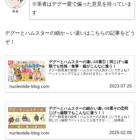
※筆者はデグー愛で偏った意見を持っていま
筆者
す
デグーとハムスターの細か～い違いはこちらの記事をどう
ぞ！
デグーとハムスターの違い10選①｜同じげっ歯
類でも性格・食事・歯がこんなに違う！
デグー飼育者の皆様！ハムスターの人気すごいですよね？
ペットショップでもよく見かけますし、キャラクター...
2023.07.25
nucleotide-blog.com
デグーとハムスターの細かい違い10選その②同
じげっ歯類でもこんなに違う！！
デグー飼育者の皆様！ハムスターの人気すごいですよね？
同じげっ歯類でペットとして人気ですが．．．結構違...
2025.02.05
nucleotide-blog.com