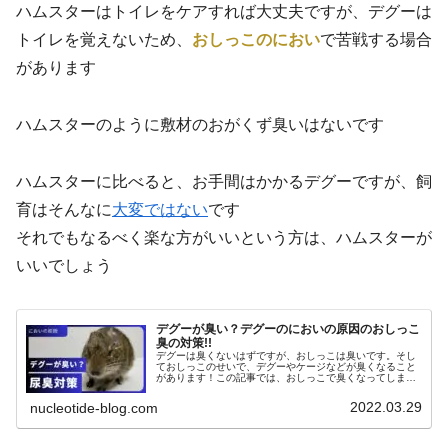
ハムスターはトイレをケアすれば大丈夫ですが、デグーは
トイレを覚えないため、
おしっこのにおい
で苦戦する場合
があります
ハムスターのように敷材のおがくず臭いはないです
ハムスターに比べると、お手間はかかるデグーですが、飼
育はそんなに
大変ではない
です
それでもなるべく楽な方がいいという方は、ハムスターが
いいでしょう
デグーが臭い？デグーのにおいの原因のおしっこ
臭の対策!!
デグーは臭くないはずですが、おしっこは臭いです。そし
ておしっこのせいで、デグーやケージなどが臭くなること
があります！この記事では、おしっこで臭くなってしまっ
た時・臭くならないための対策をまとめましたお部屋もケ
ージもデグーのにおいも対策でき快適な生活が待ってま
2022.03.29
nucleotide-blog.com
す！