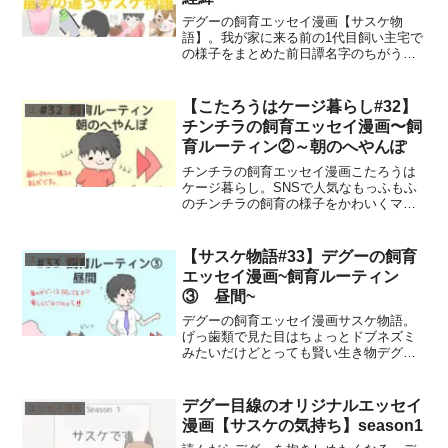
デグーの飼育エッセイ漫画【サスケ物
語】。我が家に来る前の1代目飼い主宅で
の様子をまとめた前日譚名字のちがうサ
スケ物語シリーズ。初めの話はデグーの
サスケとの出会いとお迎えすることにな
った経緯です。お楽しみに。
【こたろうはケージ暮らし#32】
エッセイ漫画
チンチラの飼育エッセイ漫画〜飼
育ルーティン②～朝のへやんぽ
チンチラの飼育エッセイ漫画こたろうは
ケージ暮らし。SNSで人気なもっふもふ
のチンチラの飼育の様子をかわいくマン
ガしてます。今回はこたろうの飼育ルー
ティン（朝のへやんぽ）に関して、かわ
いくコミカルな漫画にしました。最後ま
【サスケ物語#33】デグーの飼育
エッセイ漫画
でお楽しみください。
エッセイ漫画~飼育ルーティン
③ 昼間~
デグーの飼育エッセイ漫画サスケ物語。
げっ歯類で見た目はちょっとドブネズミ
みたいだけどとっても賢い生き物デグー
とのほっこりする日常を漫画でまとめて
います。今回はデグーの昼間の様子を、
かわいらしくコミカルにまとめました。
デグー目線のオリジナルエッセイ
エッセイ漫画
漫画【サスケの気持ち】season1