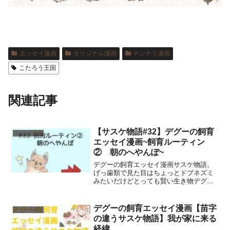
エッセイ漫画
オリジナル漫画
チンチラ漫画
こたろう王国
関連記事
【サスケ物語#32】デグーの飼育
エッセイ漫画
エッセイ漫画~飼育ルーティン
② 朝のへやんぽ~
デグーの飼育エッセイ漫画サスケ物語。
げっ歯類で見た目はちょっとドブネズミ
みたいだけどとっても賢い生き物デグー
とのほっこりする日常を漫画でまとめて
います。今回はデグーの朝のへやんぽの
様子を、かわいらしくコミカルにまとめ
デグーの飼育エッセイ漫画【苗字
エッセイ漫画
ました。
の違うサスケ物語】我が家に来る
経緯