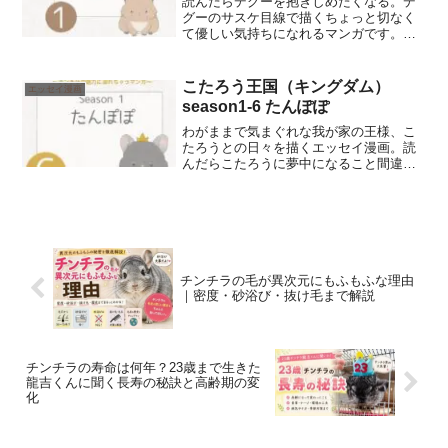
読んだらデグーを抱きしめたくなる。デ
グーのサスケ目線で描くちょっと切なく
て優しい気持ちになれるマンガです。サ
スケくんの自己紹介をします。
こたろう王国（キングダム）
エッセイ漫画
season1-6 たんぽぽ
わがままで気まぐれな我が家の王様、こ
たろうとの日々を描くエッセイ漫画。読
んだらこたろうに夢中になること間違い
なし。1話はこたろうが自己紹介をしま
す。
チンチラの毛が異次元にもふもふな理由
｜密度・砂浴び・抜け毛まで解説
チンチラの寿命は何年？23歳まで生きた
龍吉くんに聞く長寿の秘訣と高齢期の変
化