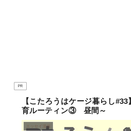
PR
【こたろうはケージ暮らし#3
育ルーティン③ 昼間～
エッセイ漫画