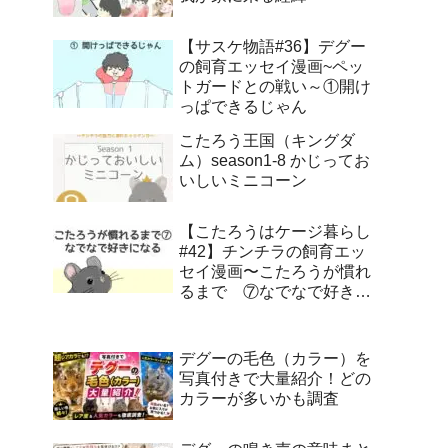
【サスケ物語#36】デグー
の飼育エッセイ漫画~ペッ
トガードとの戦い～①開け
っぱできるじゃん
こたろう王国（キングダ
ム）season1-8 かじってお
いしいミニコーン
【こたろうはケージ暮らし
#42】チンチラの飼育エッ
セイ漫画〜こたろうが慣れ
るまで ⑦なでなで好きに
なる
デグーの毛色（カラー）を
写真付きで大量紹介！どの
カラーが多いかも調査