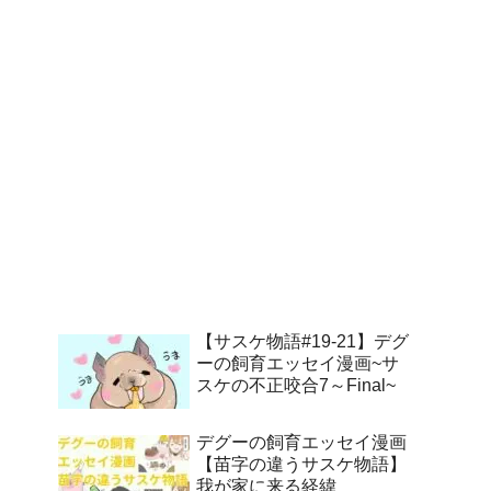
【サスケ物語#19-21】デグ
ーの飼育エッセイ漫画~サ
スケの不正咬合7～Final~
デグーの飼育エッセイ漫画
【苗字の違うサスケ物語】
我が家に来る経緯