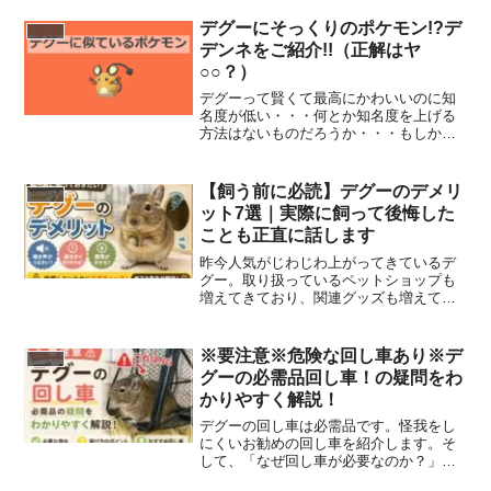
せんか？そこでおすすめなのが、手作り
おやつです。今回は、ドライリンゴの作
デグーにそっくりのポケモン!?デ
お悩み
り方と与え方、注意点を実...
デンネをご紹介!!（正解はヤ
○○？）
デグーって賢くて最高にかわいいのに知
名度が低い・・・何とか知名度を上げる
方法はないものだろうか・・・もしかし
て、、、ポケモンにデグーがモデルのも
いるのでは？似ているやつがいる？とい
うことでデグーにそっくりのポケモン
【飼う前に必読】デグーのデメリ
デグー
「デデンネ」についてご紹介...
ット7選｜実際に飼って後悔した
ことも正直に話します
昨今人気がじわじわ上がってきているデ
グー。取り扱っているペットショップも
増えてきており、関連グッズも増えてき
ています。これから飼いたいと思ってい
るかたで、ほんとに飼って大丈夫か？デ
メリットはないのか？気になっていませ
※要注意※危険な回し車あり※デ
グッズ
んか？生き物を飼うことは命を預かるこ
グーの必需品回し車！の疑問をわ
といいところも悪いところも受け止めな
かりやすく解説！
いと飼ってはいけません。真の意味でデ
グーをお迎えできるか？したいと思える
デグーの回し車は必需品です。怪我をし
か？この記事ではそんなデグー飼育前に
にくいお勧めの回し車を紹介します。そ
知ってほしいことをまとめます。
して、「なぜ回し車が必要なのか？」
「なぜ夜うるさいのか？」「なぜ途中で