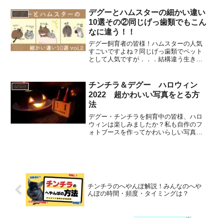
とまるのか？」「なぜ走りながらおしっ
こするのか？」といった回し車の疑問に
デグーとハムスターの細かい違い
デグー
も答えていきます！
10選その②同じげっ歯類でもこん
なに違う！！
デグー飼育者の皆様！ハムスターの人気
すごいですよね？同じげっ歯類でペット
として人気ですが．．．結構違う生き物
ですということで両方飼ったことのあ
る、デグー愛好家の筆者がデグーとハム
スターの細かい違いを１０個厳選してか
チンチラ＆デグー ハロウィン
お悩み
わいいイラストでお届けしま...
2022 超かわいい写真をとる方
法
デグー・チンチラを飼育中の皆様、ハロ
ウィンは楽しみましたか？私も自作のフ
ォトブースを作ってかわいらしい写真を
撮りました！この記事ではそのフォトブ
ースの作り方と写真をご紹介します！！
ジャックオーランタンの作り方もご紹介
です！
チンチラのへやんぽ解説！みんなのへや
んぽの時間・頻度・タイミングは？