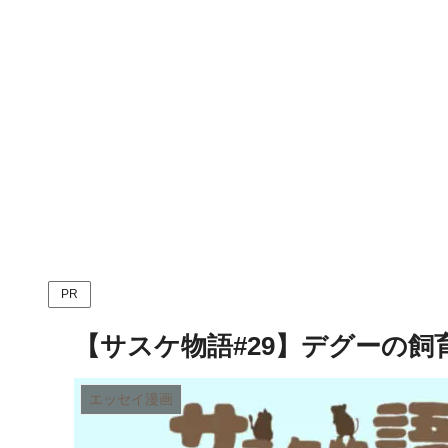
PR
【サスケ物語#29】デグーの飼
エッセイ漫画