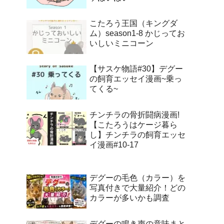
こたろう王国（キングダ
ム）season1-8 かじってお
いしいミニコーン
【サスケ物語#30】デグー
の飼育エッセイ漫画~乗っ
てくる~
チンチラの骨折闘病漫画!
【こたろうはケージ暮ら
し】チンチラの飼育エッセ
イ漫画#10-17
デグーの毛色（カラー）を
写真付きで大量紹介！どの
カラーが多いかも調査
デグーの鳴き声の意味まと