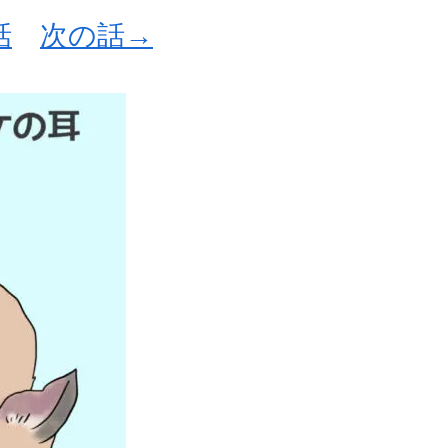
話
次の話→